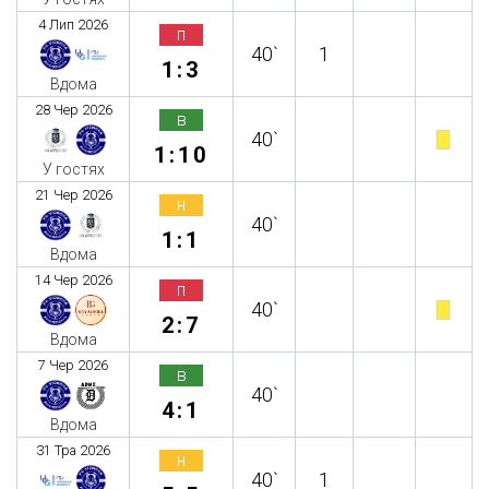
4 Лип 2026
п
40`
1
1:3
Вдома
28 Чер 2026
в
40`
1:10
У гостях
21 Чер 2026
н
40`
1:1
Вдома
14 Чер 2026
п
40`
2:7
Вдома
7 Чер 2026
в
40`
4:1
Вдома
31 Тра 2026
н
40`
1