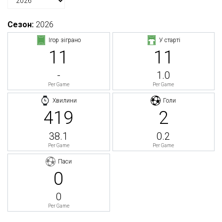
Сезон:
2026
Ігор зіграно
У старті
11
11
-
1.0
Per Game
Per Game
Хвилини
Голи
419
2
38.1
0.2
Per Game
Per Game
Паси
0
0
Per Game