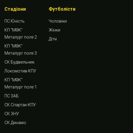
Стадіони
Футболісти
ПС Юність
Чоловіки
КП “МФК”
Жінки
Металург поле 2
Діти
КП “МФК”
Металург поле 3
СК Будівельник
Локомотив-КПУ
КП “МФК”
Металург поле 1
ПС ЗАБ
СК Спартак-КПУ
СК ЗНУ
СК Динамо