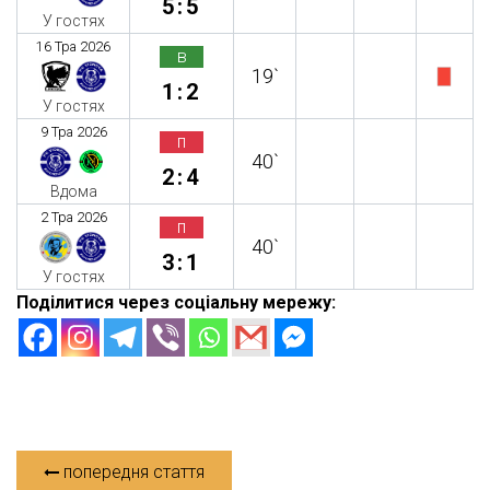
5:5
У гостях
16 Тра 2026
в
19`
1:2
У гостях
9 Тра 2026
п
40`
2:4
Вдома
2 Тра 2026
п
40`
3:1
У гостях
Поділитися через соціальну мережу:
попередня стаття