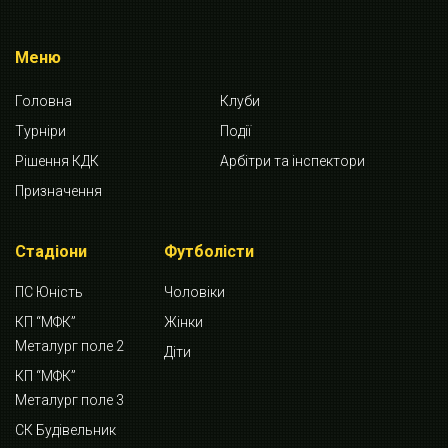
Меню
Головна
Клуби
Турніри
Події
Рішення КДК
Арбітри та інспектори
Призначення
Стадіони
Футболісти
ПС Юність
Чоловіки
КП “МФК”
Жінки
Металург поле 2
Діти
КП “МФК”
Металург поле 3
СК Будівельник