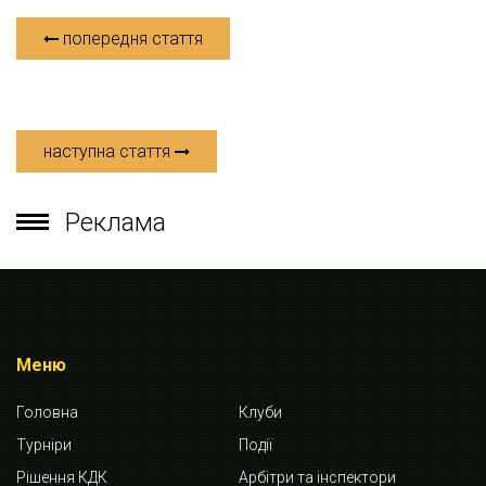
попередня стаття
наступна стаття
Реклама
Меню
Головна
Клуби
Турніри
Події
Рішення КДК
Арбітри та інспектори