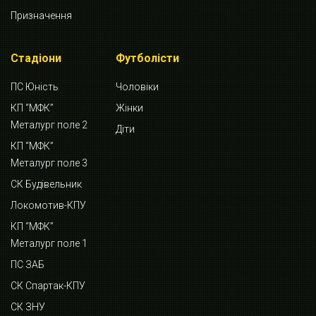
Призначення
Стадіони
Футболісти
ПС Юність
Чоловіки
КП “МФК”
Жінки
Металург поле 2
Діти
КП “МФК”
Металург поле 3
СК Будівельник
Локомотив-КПУ
КП “МФК”
Металург поле 1
ПС ЗАБ
СК Спартак-КПУ
СК ЗНУ