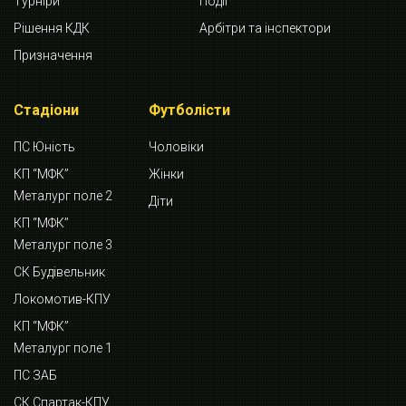
Турніри
Події
Рішення КДК
Арбітри та інспектори
Призначення
Стадіони
Футболісти
ПС Юність
Чоловіки
КП “МФК”
Жінки
Металург поле 2
Діти
КП “МФК”
Металург поле 3
СК Будівельник
Локомотив-КПУ
КП “МФК”
Металург поле 1
ПС ЗАБ
СК Спартак-КПУ