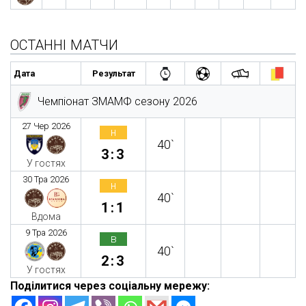
ОСТАННІ МАТЧИ
Дата
Результат
Чемпіонат ЗМАМФ сезону 2026
27 Чер 2026
н
40`
3:3
У гостях
30 Тра 2026
н
40`
1:1
Вдома
9 Тра 2026
в
40`
2:3
У гостях
Поділитися через соціальну мережу: