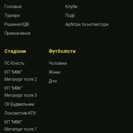
Головна
Клуби
Турніри
Події
Рішення КДК
Арбітри та інспектори
Призначення
Стадіони
Футболісти
ПС Юність
Чоловіки
КП “МФК”
Жінки
Металург поле 2
Діти
КП “МФК”
Металург поле 3
СК Будівельник
Локомотив-КПУ
КП “МФК”
Металург поле 1