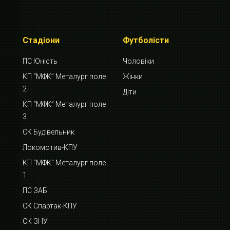
Стадіони
Футболісти
ПС Юність
Чоловіки
КП “МФК” Металург поле
Жінки
2
Діти
КП “МФК” Металург поле
3
СК Будівельник
Локомотив-КПУ
КП “МФК” Металург поле
1
ПС ЗАБ
СК Спартак-КПУ
СК ЗНУ