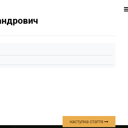
андрович
наступна стаття