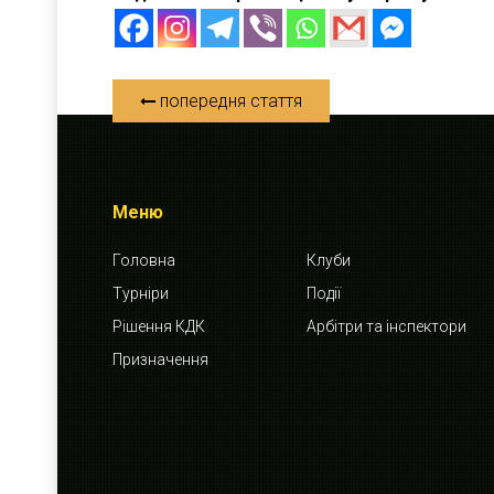
попередня стаття
Меню
Головна
Клуби
Турніри
Події
Рішення КДК
Арбітри та інспектори
Призначення