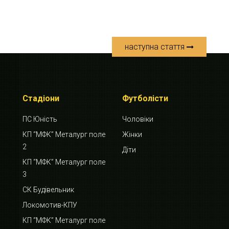
наступна стаття
Стадіони
Футболісти
ПС Юність
Чоловіки
КП “МФК” Металург поле
Жінки
2
Діти
КП “МФК” Металург поле
3
СК Будівельник
Локомотив-КПУ
КП “МФК” Металург поле