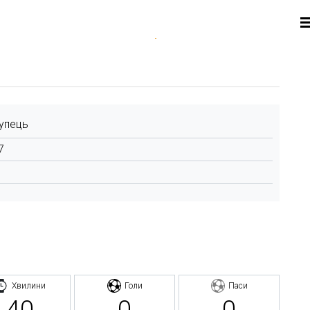
упець
7
Хвилини
Голи
Паси
40
0
0