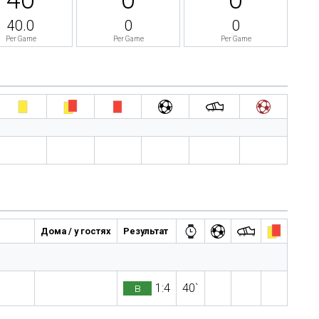
40.0
0
0
Per Game
Per Game
Per Game
Дома / у гостях
Результат
в
1:4
40`