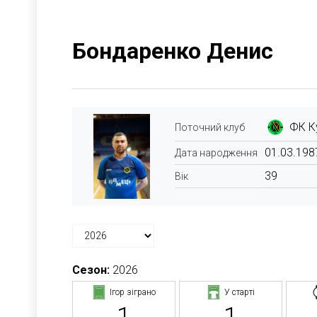
Бондаренко Денис
ФК К
Поточний клуб
01.03.198
Дата народження
39
Вік
Сезон:
2026
Ігор зіграно
У старті
1
1