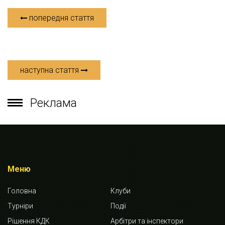
попередня стаття
наступна стаття
Реклама
Меню
Головна
Клуби
Турніри
Події
Рішення КДК
Арбітри та інспектори