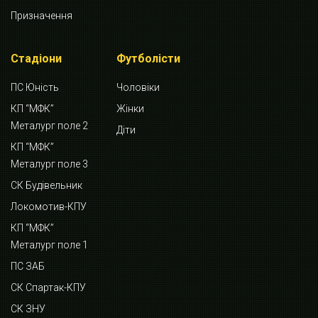
Призначення
Стадіони
Футболісти
ПС Юність
Чоловіки
КП “МФК”
Жінки
Металург поле 2
Діти
КП “МФК”
Металург поле 3
СК Будівельник
Локомотив-КПУ
КП “МФК”
Металург поле 1
ПС ЗАБ
СК Спартак-КПУ
СК ЗНУ