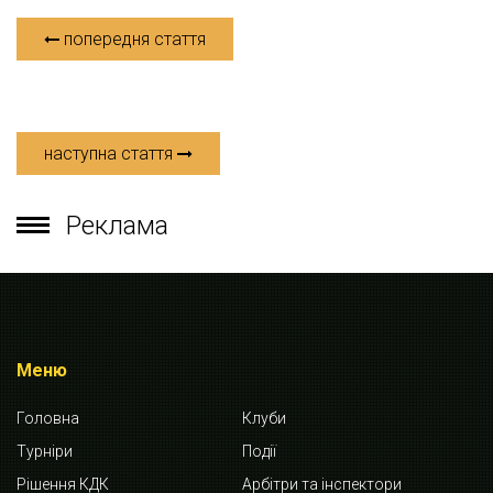
попередня стаття
наступна стаття
Реклама
Меню
Головна
Клуби
Турніри
Події
Рішення КДК
Арбітри та інспектори