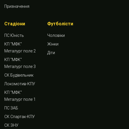
Призначення
Стадіони
Футболісти
ПС Юність
Чоловіки
КП “МФК”
Жінки
Металург поле 2
Діти
КП “МФК”
Металург поле 3
СК Будівельник
Локомотив-КПУ
КП “МФК”
Металург поле 1
ПС ЗАБ
СК Спартак-КПУ
СК ЗНУ