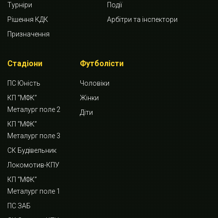
Турніри
Події
Рішення КДК
Арбітри та інспектори
Призначення
Стадіони
Футболісти
ПС Юність
Чоловіки
КП “МФК”
Жінки
Металург поле 2
Діти
КП “МФК”
Металург поле 3
СК Будівельник
Локомотив-КПУ
КП “МФК”
Металург поле 1
ПС ЗАБ