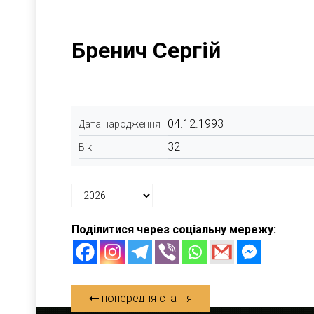
Бренич Сергій
04.12.1993
Дата народження
32
Вік
Поділитися через соціальну мережу:
попередня стаття