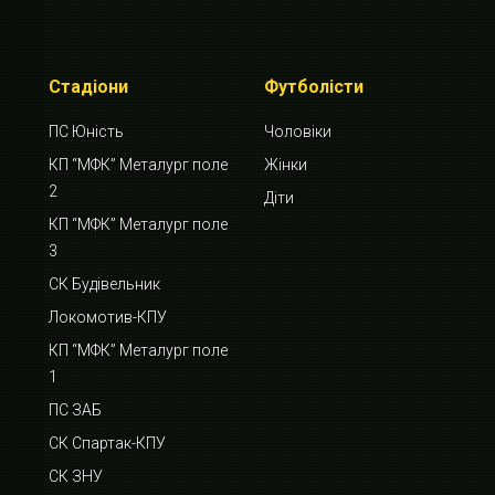
Стадіони
Футболісти
ПС Юність
Чоловіки
КП “МФК” Металург поле
Жінки
2
Діти
КП “МФК” Металург поле
3
СК Будівельник
Локомотив-КПУ
КП “МФК” Металург поле
1
ПС ЗАБ
СК Спартак-КПУ
СК ЗНУ