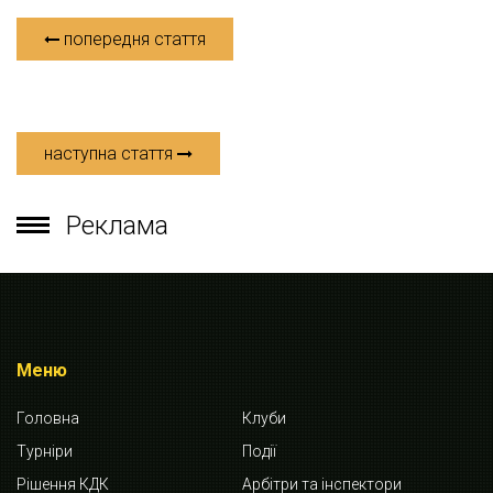
попередня стаття
наступна стаття
Реклама
Меню
Головна
Клуби
Турніри
Події
Рішення КДК
Арбітри та інспектори