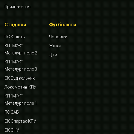
Призначення
Стадіони
Футболісти
ПС Юність
Чоловіки
КП “МФК”
Жінки
Металург поле 2
Діти
КП “МФК”
Металург поле 3
СК Будівельник
Локомотив-КПУ
КП “МФК”
Металург поле 1
ПС ЗАБ
СК Спартак-КПУ
СК ЗНУ