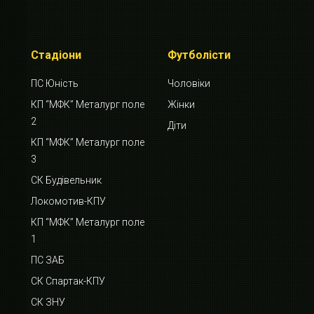
Стадіони
Футболісти
ПС Юність
Чоловіки
КП “МФК” Металург поле
Жінки
2
Діти
КП “МФК” Металург поле
3
СК Будівельник
Локомотив-КПУ
КП “МФК” Металург поле
1
ПС ЗАБ
СК Спартак-КПУ
СК ЗНУ