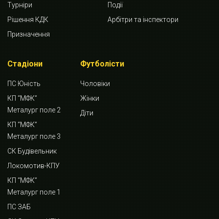
Турніри
Події
Рішення КДК
Арбітри та інспектори
Призначення
Стадіони
Футболісти
ПС Юність
Чоловіки
КП “МФК”
Жінки
Металург поле 2
Діти
КП “МФК”
Металург поле 3
СК Будівельник
Локомотив-КПУ
КП “МФК”
Металург поле 1
ПС ЗАБ