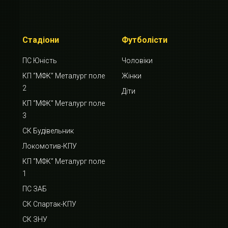
Стадіони
Футболісти
ПС Юність
Чоловіки
КП “МФК” Металург поле
Жінки
2
Діти
КП “МФК” Металург поле
3
СК Будівельник
Локомотив-КПУ
КП “МФК” Металург поле
1
ПС ЗАБ
СК Спартак-КПУ
СК ЗНУ