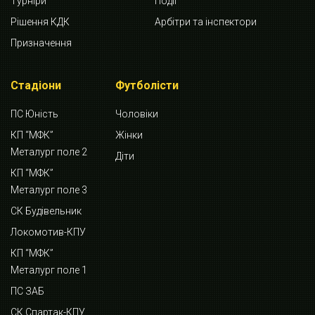
Турніри
Події
Рішення КДК
Арбітри та інспектори
Призначення
Стадіони
Футболісти
ПС Юність
Чоловіки
КП “МФК”
Жінки
Металург поле 2
Діти
КП “МФК”
Металург поле 3
СК Будівельник
Локомотив-КПУ
КП “МФК”
Металург поле 1
ПС ЗАБ
СК Спартак-КПУ