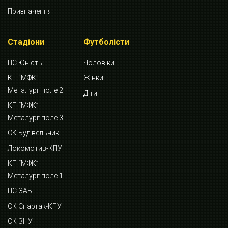
Призначення
Стадіони
Футболісти
ПС Юність
Чоловіки
КП “МФК”
Жінки
Металург поле 2
Діти
КП “МФК”
Металург поле 3
СК Будівельник
Локомотив-КПУ
КП “МФК”
Металург поле 1
ПС ЗАБ
СК Спартак-КПУ
СК ЗНУ