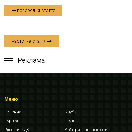
попередня стаття
наступна стаття
Реклама
Меню
Головна
Клуби
Турніри
Події
Рішення КДК
Арбітри та інспектори