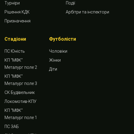
Турніри
Події
Рішення КДК
Арбітри та інспектори
Призначення
Стадіони
Футболісти
ПС Юність
Чоловіки
КП “МФК”
Жінки
Металург поле 2
Діти
КП “МФК”
Металург поле 3
СК Будівельник
Локомотив-КПУ
КП “МФК”
Металург поле 1
ПС ЗАБ