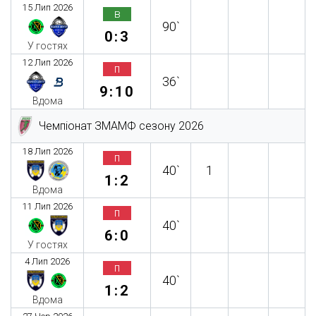
15 Лип 2026
в
90`
0:3
У гостях
12 Лип 2026
п
36`
9:10
Вдома
Чемпіонат ЗМАМФ сезону 2026
18 Лип 2026
п
40`
1
1:2
Вдома
11 Лип 2026
п
40`
6:0
У гостях
4 Лип 2026
п
40`
1:2
Вдома