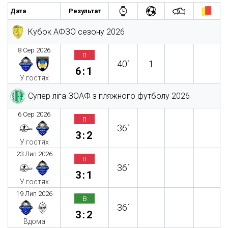
Дата
Результат
Кубок АФЗО сезону 2026
8 Сер 2026
п
40`
1
6:1
У гостях
Супер ліга ЗОАФ з пляжного футболу 2026
6 Сер 2026
п
36`
3:2
У гостях
23 Лип 2026
п
36`
3:1
У гостях
19 Лип 2026
в
36`
3:2
Вдома