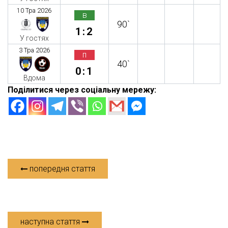
10 Тра 2026
в
90`
1:2
У гостях
3 Тра 2026
п
40`
0:1
Вдома
Поділитися через соціальну мережу:
попередня стаття
наступна стаття