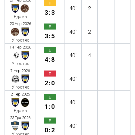
27 Чер 2026
н
40`
2
3:3
Вдома
20 Чер 2026
в
40`
2
3:5
У гостях
14 Чер 2026
в
40`
4
4:8
У гостях
7 Чер 2026
п
40`
2:0
У гостях
2 Чер 2026
в
40`
1:0
Вдома
23 Тра 2026
в
40`
0:2
У гостях