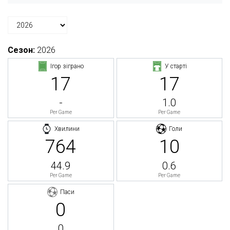
Сезон:
2026
Ігор зіграно
У старті
17
17
-
1.0
Per Game
Per Game
Хвилини
Голи
764
10
44.9
0.6
Per Game
Per Game
Паси
0
0