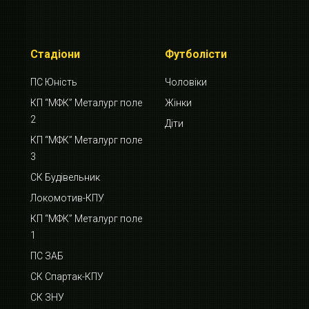
Стадіони
Футболісти
ПС Юність
Чоловіки
КП “МФК” Металург поле
Жінки
2
Діти
КП “МФК” Металург поле
3
СК Будівельник
Локомотив-КПУ
КП “МФК” Металург поле
1
ПС ЗАБ
СК Спартак-КПУ
СК ЗНУ