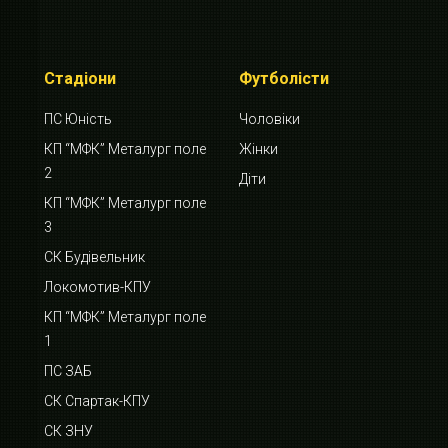
Стадіони
Футболісти
ПС Юність
Чоловіки
КП “МФК” Металург поле
Жінки
2
Діти
КП “МФК” Металург поле
3
СК Будівельник
Локомотив-КПУ
КП “МФК” Металург поле
1
ПС ЗАБ
СК Спартак-КПУ
СК ЗНУ