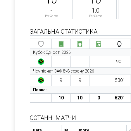
-
1.0
Per Game
Per Game
ЗАГАЛЬНА СТАТИСТИКА
Кубок Єдності 2026
1
1
90′
Чемпіонат ЗАФ 8×8 сезону 2026
9
9
530′
Повна:
10
10
0
620′
ОСТАННІ МАТЧИ
Дата
За
Проти
Д