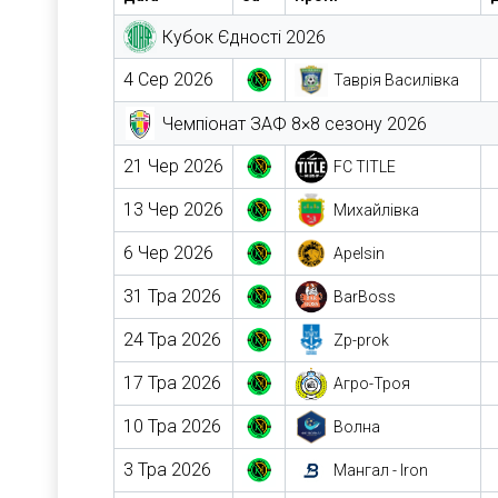
Кубок Єдності 2026
4 Сер 2026
Таврія Василівка
Чемпіонат ЗАФ 8×8 сезону 2026
21 Чер 2026
FC TITLE
13 Чер 2026
Михайлівка
6 Чер 2026
Apelsin
31 Тра 2026
BarBoss
24 Тра 2026
Zp-prok
17 Тра 2026
Агро-Троя
10 Тра 2026
Волна
3 Тра 2026
Мангал - Iron