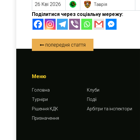
26 Кві 2026
Таврія
Поділитися через соціальну мережу:
попередня стаття
Меню
Головна
Клуби
Турніри
Події
Рішення КДК
Арбітри та інспектори
Призначення