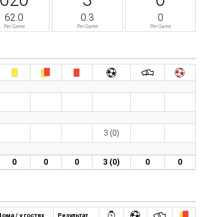
62.0
0.3
0
Per Game
Per Game
Per Game
3 (0)
0
0
0
3 (0)
0
0
ома / у гостях
Результат