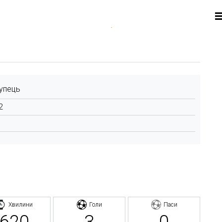
упець
2
Хвилини
Голи
Паси
620
3
0