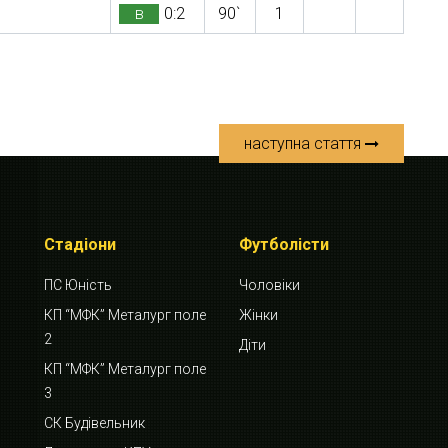
в
0:2
90`
1
наступна стаття
Стадіони
Футболісти
ПС Юність
Чоловіки
КП “МФК” Металург поле
Жінки
2
Діти
КП “МФК” Металург поле
3
СК Будівельник