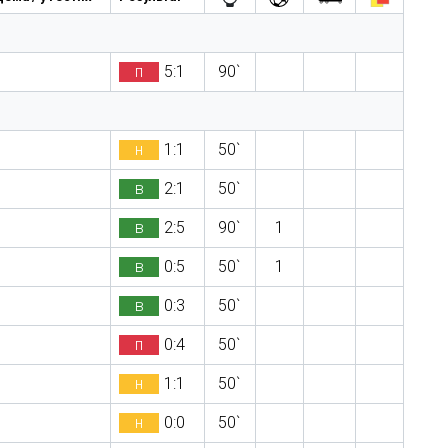
п
5:1
90`
н
1:1
50`
в
2:1
50`
в
2:5
90`
1
в
0:5
50`
1
в
0:3
50`
п
0:4
50`
н
1:1
50`
н
0:0
50`