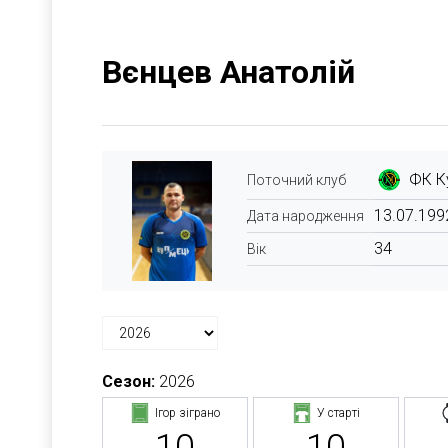
Вєнцев Анатолій
ФК К
Поточний клуб
13.07.199
Дата народження
34
Вік
Сезон:
2026
Ігор зіграно
У старті
10
10