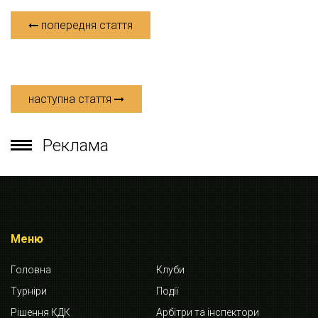
попередня стаття
наступна стаття
Реклама
Меню
Головна
Клуби
Турніри
Події
Рішення КДК
Арбітри та інспектори