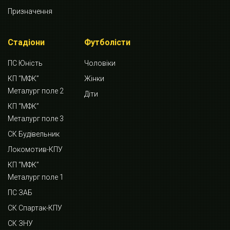
Призначення
Стадіони
Футболісти
ПС Юність
Чоловіки
КП “МФК”
Жінки
Металург поле 2
Діти
КП “МФК”
Металург поле 3
СК Будівельник
Локомотив-КПУ
КП “МФК”
Металург поле 1
ПС ЗАБ
СК Спартак-КПУ
СК ЗНУ