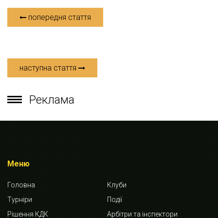
попередня стаття
наступна стаття
Реклама
Меню
Головна
Клуби
Турніри
Події
Рішення КДК
Арбітри та інспектори