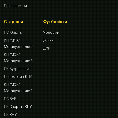
Призначення
Стадіони
Футболісти
ПС Юність
Чоловіки
КП “МФК”
Жінки
Металург поле 2
Діти
КП “МФК”
Металург поле 3
СК Будівельник
Локомотив-КПУ
КП “МФК”
Металург поле 1
ПС ЗАБ
СК Спартак-КПУ
СК ЗНУ