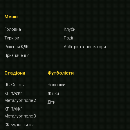
Меню
Головна
Клуби
Турніри
Події
Рішення КДК
Арбітри та інспектори
Призначення
Стадіони
Футболісти
ПС Юність
Чоловіки
КП “МФК”
Жінки
Металург поле 2
Діти
КП “МФК”
Металург поле 3
СК Будівельник