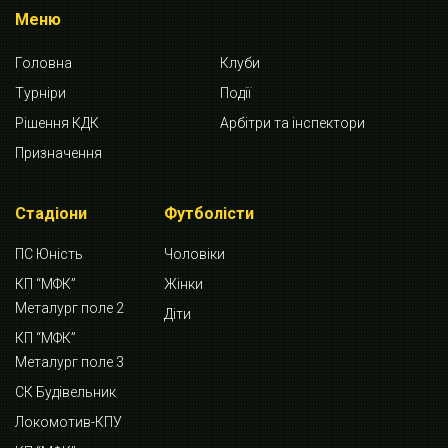
Меню
Головна
Клуби
Турніри
Події
Рішення КДК
Арбітри та інспектори
Призначення
Стадіони
Футболісти
ПС Юність
Чоловіки
КП “МФК”
Жінки
Металург поле 2
Діти
КП “МФК”
Металург поле 3
СК Будівельник
Локомотив-КПУ