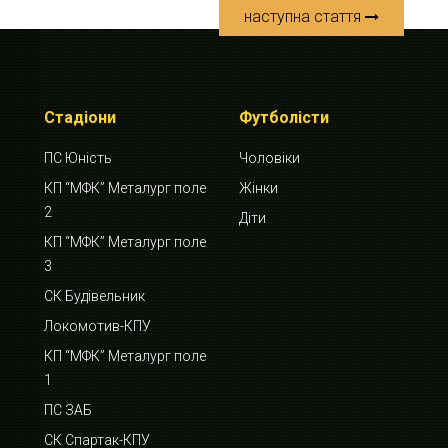
наступна стаття
Стадіони
Футболісти
ПС Юність
Чоловіки
КП “МФК” Металург поле
Жінки
2
Діти
КП “МФК” Металург поле
3
СК Будівельник
Локомотив-КПУ
КП “МФК” Металург поле
1
ПС ЗАБ
СК Спартак-КПУ