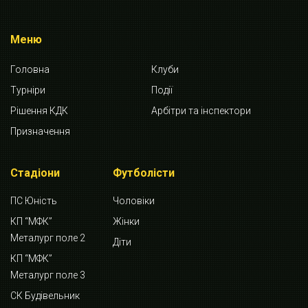
Меню
Головна
Клуби
Турніри
Події
Рішення КДК
Арбітри та інспектори
Призначення
Стадіони
Футболісти
ПС Юність
Чоловіки
КП “МФК”
Жінки
Металург поле 2
Діти
КП “МФК”
Металург поле 3
СК Будівельник