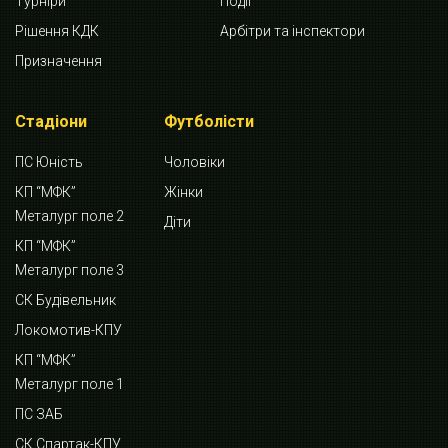
Турніри
Події
Рішення КДК
Арбітри та інспектори
Призначення
Стадіони
Футболісти
ПС Юність
Чоловіки
КП “МФК”
Жінки
Металург поле 2
Діти
КП “МФК”
Металург поле 3
СК Будівельник
Локомотив-КПУ
КП “МФК”
Металург поле 1
ПС ЗАБ
СК Спартак-КПУ