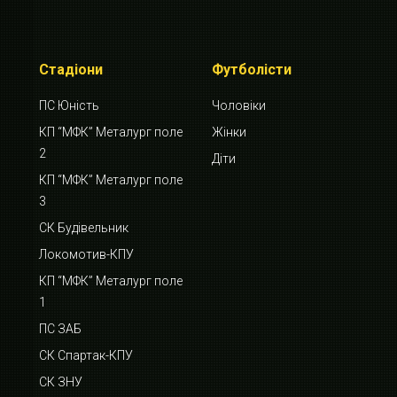
Стадіони
Футболісти
ПС Юність
Чоловіки
КП “МФК” Металург поле
Жінки
2
Діти
КП “МФК” Металург поле
3
СК Будівельник
Локомотив-КПУ
КП “МФК” Металург поле
1
ПС ЗАБ
СК Спартак-КПУ
СК ЗНУ