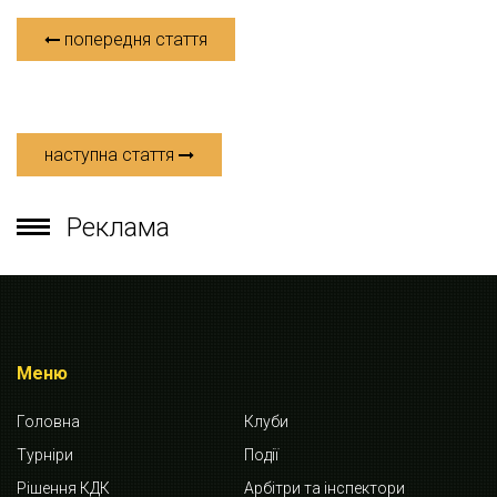
попередня стаття
наступна стаття
Реклама
Меню
Головна
Клуби
Турніри
Події
Рішення КДК
Арбітри та інспектори