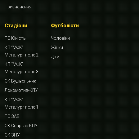
Призначення
Стадіони
Футболісти
ПС Юність
Чоловіки
КП “МФК”
Жінки
Металург поле 2
Діти
КП “МФК”
Металург поле 3
СК Будівельник
Локомотив-КПУ
КП “МФК”
Металург поле 1
ПС ЗАБ
СК Спартак-КПУ
СК ЗНУ