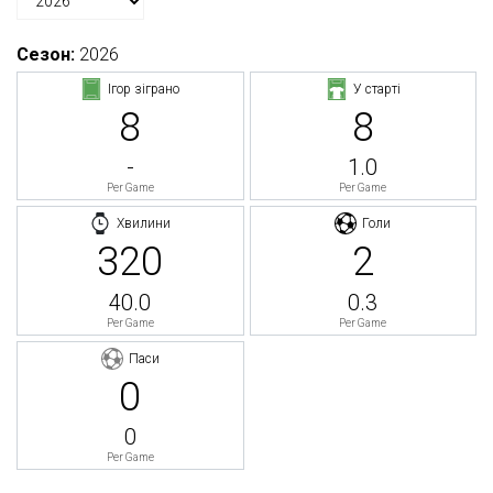
Сезон:
2026
Ігор зіграно
У старті
8
8
-
1.0
Per Game
Per Game
Хвилини
Голи
320
2
40.0
0.3
Per Game
Per Game
Паси
0
0
Per Game