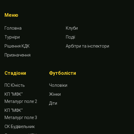
Меню
Головна
Клуби
Турніри
Події
Рішення КДК
Арбітри та інспектори
Призначення
Стадіони
Футболісти
ПС Юність
Чоловіки
КП “МФК”
Жінки
Металург поле 2
Діти
КП “МФК”
Металург поле 3
СК Будівельник