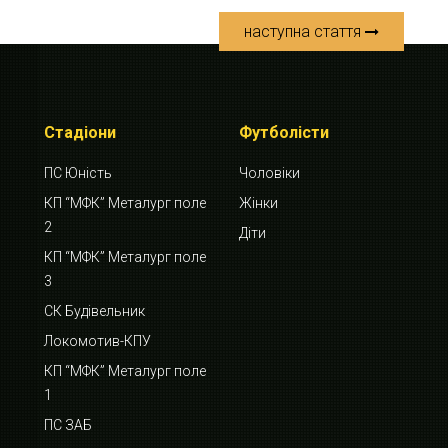
наступна стаття
Стадіони
Футболісти
ПС Юність
Чоловіки
КП “МФК” Металург поле
Жінки
2
Діти
КП “МФК” Металург поле
3
СК Будівельник
Локомотив-КПУ
КП “МФК” Металург поле
1
ПС ЗАБ