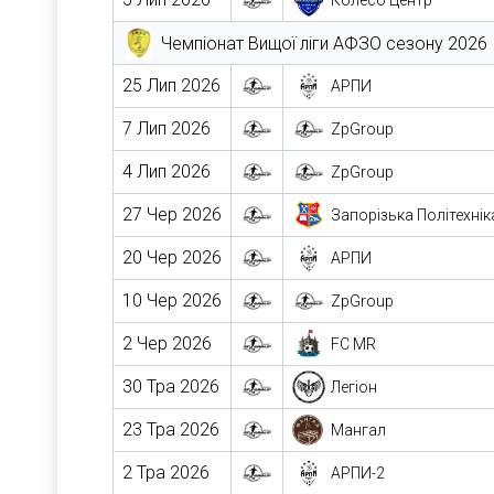
Колесо Центр
Чемпіонат Вищої ліги АФЗО сезону 2026
25 Лип 2026
АРПИ
7 Лип 2026
ZpGroup
4 Лип 2026
ZpGroup
27 Чер 2026
Запорізька Політехнік
20 Чер 2026
АРПИ
10 Чер 2026
ZpGroup
2 Чер 2026
FC MR
30 Тра 2026
Легіон
23 Тра 2026
Мангал
2 Тра 2026
АРПИ-2