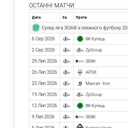
ОСТАННІ МАТЧИ
Дата
За
Проти
Супер ліга ЗОАФ з пляжного футболу 20
6 Сер 2026
ФК Купець
2 Сер 2026
ZpGroup
29 Лип 2026
ЗЕФК
26 Лип 2026
АРПИ
23 Лип 2026
Мангал - Iron
19 Лип 2026
ZpGroup
12 Лип 2026
ФК Купець
9 Лип 2026
ЗЕФК
5 Лип 2026