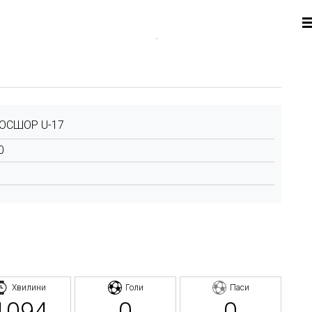
ЮСШОР U-17
0
Хвилини
Голи
Паси
1094
0
0