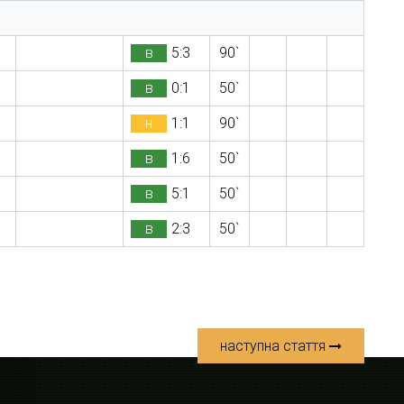
в
5:3
90`
в
0:1
50`
н
1:1
90`
в
1:6
50`
в
5:1
50`
в
2:3
50`
наступна стаття