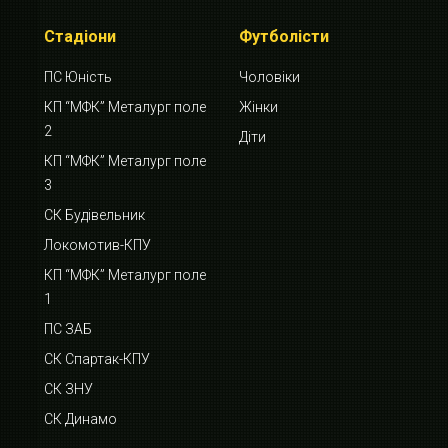
Стадіони
Футболісти
ПС Юність
Чоловіки
КП “МФК” Металург поле
Жінки
2
Діти
КП “МФК” Металург поле
3
СК Будівельник
Локомотив-КПУ
КП “МФК” Металург поле
1
ПС ЗАБ
СК Спартак-КПУ
СК ЗНУ
СК Динамо