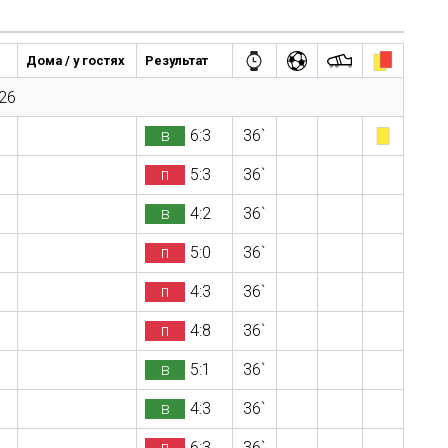
Дома / у гостях
Результат
26
в
6:3
36`
п
5:3
36`
в
4:2
36`
п
5:0
36`
п
4:3
36`
п
4:8
36`
в
5:1
36`
в
4:3
36`
п
6:3
36`