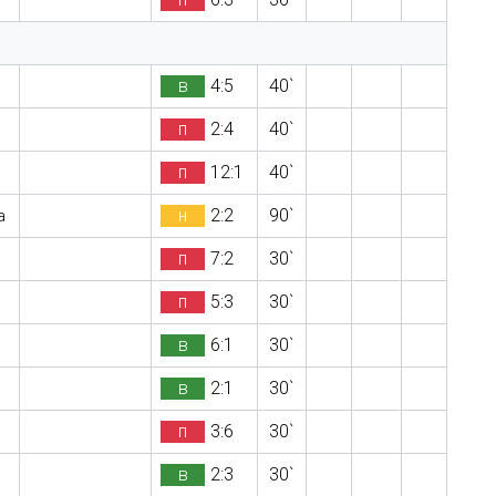
в
4:5
40`
п
2:4
40`
п
12:1
40`
н
2:2
90`
а
п
7:2
30`
п
5:3
30`
в
6:1
30`
в
2:1
30`
п
3:6
30`
в
2:3
30`