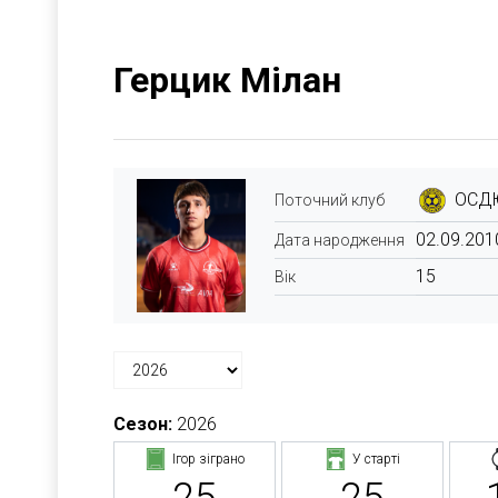
Герцик Мілан
ОСД
Поточний клуб
02.09.201
Дата народження
15
Вік
Сезон:
2026
Ігор зіграно
У старті
25
25