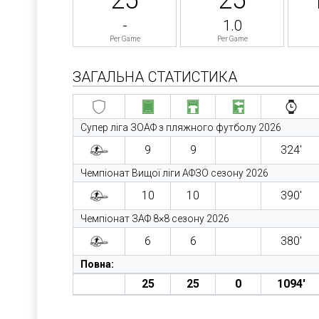
-
1.0
Per Game
Per Game
ЗАГАЛЬНА СТАТИСТИКА
Супер ліга ЗОАФ з пляжного футболу 2026
9
9
324′
Чемпіонат Вищої ліги АФЗО сезону 2026
10
10
390′
Чемпіонат ЗАФ 8×8 сезону 2026
6
6
380′
Повна:
25
25
0
1094′