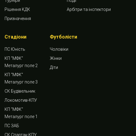
Турніри
Події
Рішення КДК
Арбітри та інспектори
Призначення
Стадіони
Футболісти
ПС Юність
Чоловіки
КП “МФК”
Жінки
Металург поле 2
Діти
КП “МФК”
Металург поле 3
СК Будівельник
Локомотив-КПУ
КП “МФК”
Металург поле 1
ПС ЗАБ
СК Спартак-КПУ