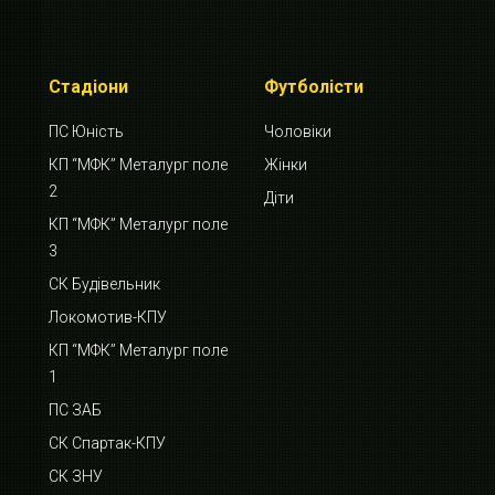
Стадіони
Футболісти
ПС Юність
Чоловіки
КП “МФК” Металург поле
Жінки
2
Діти
КП “МФК” Металург поле
3
СК Будівельник
Локомотив-КПУ
КП “МФК” Металург поле
1
ПС ЗАБ
СК Спартак-КПУ
СК ЗНУ