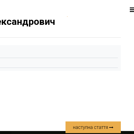
ександрович
наступна стаття