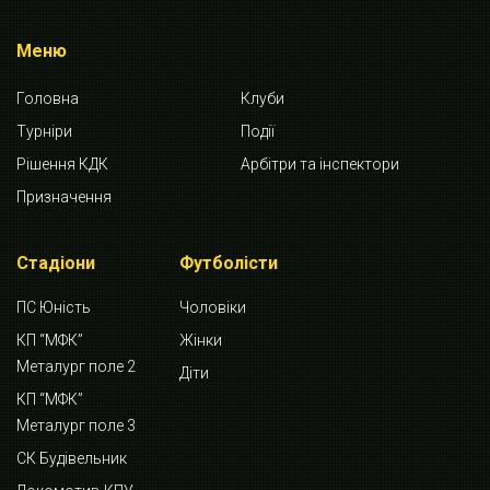
Меню
Головна
Клуби
Турніри
Події
Рішення КДК
Арбітри та інспектори
Призначення
Стадіони
Футболісти
ПС Юність
Чоловіки
КП “МФК”
Жінки
Металург поле 2
Діти
КП “МФК”
Металург поле 3
СК Будівельник