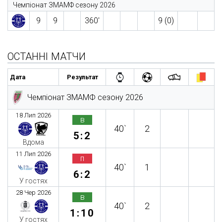
Чемпіонат ЗМАМФ сезону 2026
9
9
360′
9 (0)
ОСТАННІ МАТЧИ
Дата
Результат
Чемпіонат ЗМАМФ сезону 2026
18 Лип 2026
в
40`
2
5:2
Вдома
11 Лип 2026
п
40`
1
6:2
У гостях
28 Чер 2026
в
40`
2
1:10
У гостях