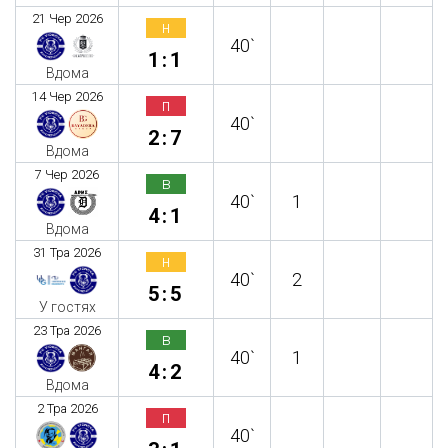
21 Чер 2026
н
40`
1:1
Вдома
14 Чер 2026
п
40`
2:7
Вдома
7 Чер 2026
в
40`
1
4:1
Вдома
31 Тра 2026
н
40`
2
5:5
У гостях
23 Тра 2026
в
40`
1
4:2
Вдома
2 Тра 2026
п
40`