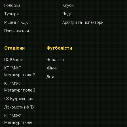
Головна
Клуби
Турніри
Події
Рішення КДК
Арбітри та інспектори
Призначення
Стадіони
Футболісти
ПС Юність
Чоловіки
КП “МФК”
Жінки
Металург поле 2
Діти
КП “МФК”
Металург поле 3
СК Будівельник
Локомотив-КПУ
КП “МФК”
Металург поле 1