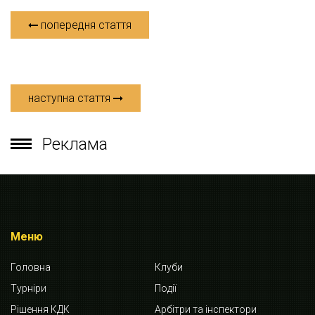
попередня стаття
наступна стаття
Реклама
Меню
Головна
Клуби
Турніри
Події
Рішення КДК
Арбітри та інспектори