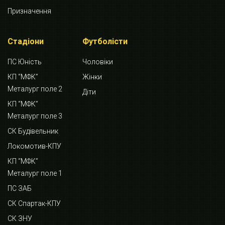
Призначення
Стадіони
Футболісти
ПС Юність
Чоловіки
КП “МФК”
Жінки
Металург поле 2
Діти
КП “МФК”
Металург поле 3
СК Будівельник
Локомотив-КПУ
КП “МФК”
Металург поле 1
ПС ЗАБ
СК Спартак-КПУ
СК ЗНУ