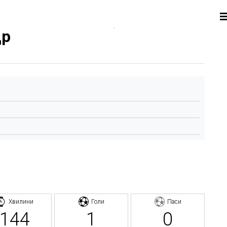
др
Хвилини
Голи
Паси
144
1
0