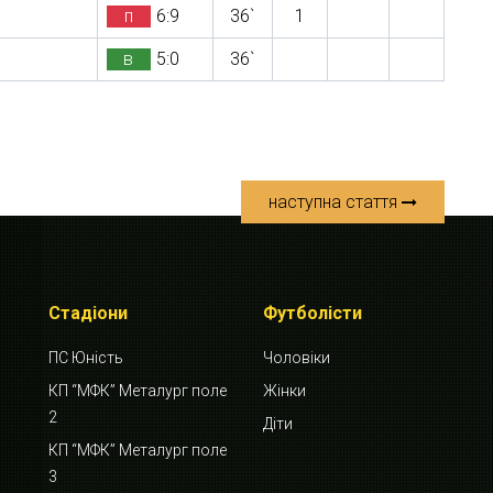
п
6:9
36`
1
в
5:0
36`
наступна стаття
Стадіони
Футболісти
ПС Юність
Чоловіки
КП “МФК” Металург поле
Жінки
2
Діти
КП “МФК” Металург поле
3