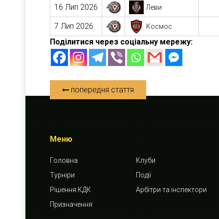
16 Лип 2026
Леви
7 Лип 2026
Космос
Поділитися через соціальну мережу:
попередня стаття
Меню
Головна
Клуби
Турніри
Події
Рішення КДК
Арбітри та інспектори
Призначення