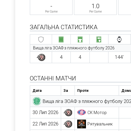
-
1.0
Per Game
Per Game
ЗАГАЛЬНА СТАТИСТИКА
Вища ліга ЗОАФ з пляжного футболу 2026
4
4
144′
ОСТАННІ МАТЧИ
Дата
За
Проти
Дома
Вища ліга ЗОАФ з пляжного футболу 20
30 Лип 2026
СК Мотор
22 Лип 2026
Рятувальник