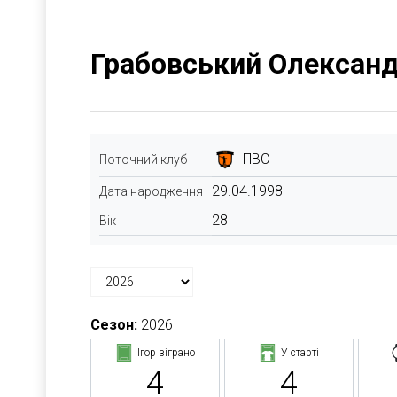
Грабовський Олексан
ПВС
Поточний клуб
29.04.1998
Дата народження
28
Вік
Сезон:
2026
Ігор зіграно
У старті
4
4