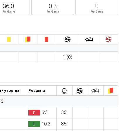
36.0
0.3
0
Per Game
Per Game
Per Game
1 (0)
 / у гостях
Результат
26
п
6:3
36`
в
10:2
36`