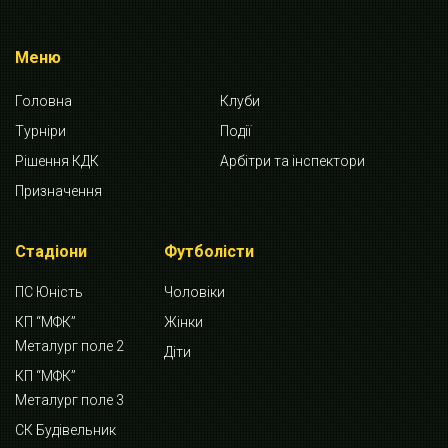
Меню
Головна
Клуби
Турніри
Події
Рішення КДК
Арбітри та інспектори
Призначення
Стадіони
Футболісти
ПС Юність
Чоловіки
КП “МФК”
Жінки
Металург поле 2
Діти
КП “МФК”
Металург поле 3
СК Будівельник