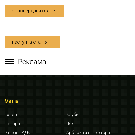
попередня стаття
наступна стаття
Реклама
Меню
Головна
Клуби
Турніри
Події
Рішення КДК
Арбітри та інспектори