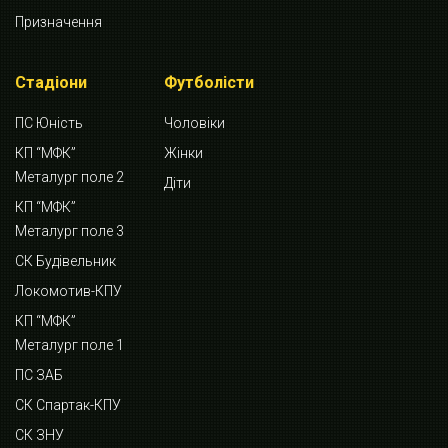
Призначення
Стадіони
Футболісти
ПС Юність
Чоловіки
КП “МФК”
Жінки
Металург поле 2
Діти
КП “МФК”
Металург поле 3
СК Будівельник
Локомотив-КПУ
КП “МФК”
Металург поле 1
ПС ЗАБ
СК Спартак-КПУ
СК ЗНУ