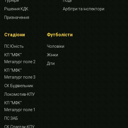
Турніри
Події
Рішення КДК
Арбітри та інспектори
Призначення
Стадіони
Футболісти
ПС Юність
Чоловіки
КП “МФК”
Жінки
Металург поле 2
Діти
КП “МФК”
Металург поле 3
СК Будівельник
Локомотив-КПУ
КП “МФК”
Металург поле 1
ПС ЗАБ
СК Спартак-КПУ