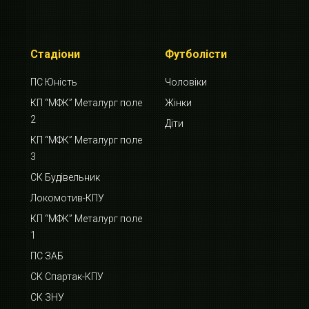
Стадіони
Футболісти
ПС Юність
Чоловіки
КП “МФК” Металург поле
Жінки
2
Діти
КП “МФК” Металург поле
3
СК Будівельник
Локомотив-КПУ
КП “МФК” Металург поле
1
ПС ЗАБ
СК Спартак-КПУ
СК ЗНУ