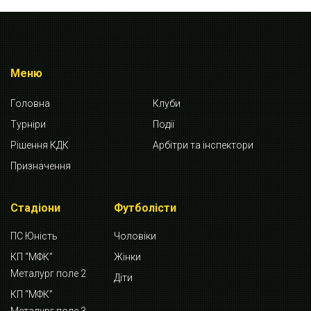
Меню
Головна
Клуби
Турніри
Події
Рішення КДК
Арбітри та інспектори
Призначення
Стадіони
Футболісти
ПС Юність
Чоловіки
КП “МФК”
Жінки
Металург поле 2
Діти
КП “МФК”