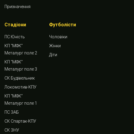
Призначення
Стадіони
Футболісти
ПС Юність
Чоловіки
КП “МФК”
Жінки
Металург поле 2
Діти
КП “МФК”
Металург поле 3
СК Будівельник
Локомотив-КПУ
КП “МФК”
Металург поле 1
ПС ЗАБ
СК Спартак-КПУ
СК ЗНУ