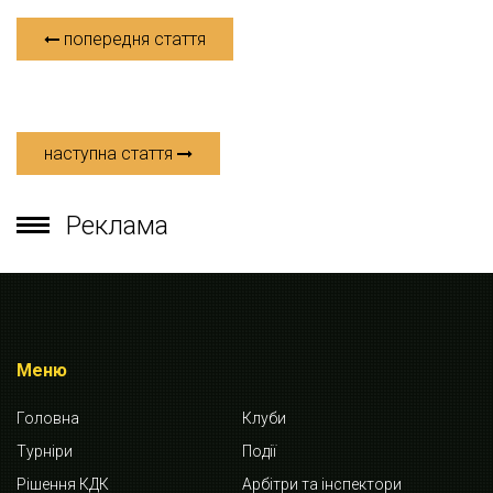
попередня стаття
наступна стаття
Реклама
Меню
Головна
Клуби
Турніри
Події
Рішення КДК
Арбітри та інспектори