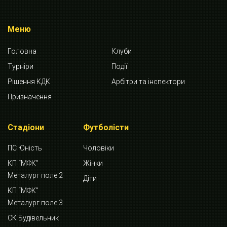
Меню
Головна
Клуби
Турніри
Події
Рішення КДК
Арбітри та інспектори
Призначення
Стадіони
Футболісти
ПС Юність
Чоловіки
КП “МФК”
Жінки
Металург поле 2
Діти
КП “МФК”
Металург поле 3
СК Будівельник