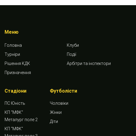
Меню
Головна
Клуби
Турніри
Події
Рішення КДК
Арбітри та інспектори
Призначення
Стадіони
Футболісти
ПС Юність
Чоловіки
КП “МФК”
Жінки
Металург поле 2
Діти
КП “МФК”