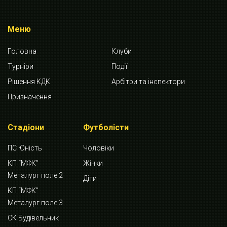
Меню
Головна
Клуби
Турніри
Події
Рішення КДК
Арбітри та інспектори
Призначення
Стадіони
Футболісти
ПС Юність
Чоловіки
КП “МФК”
Жінки
Металург поле 2
Діти
КП “МФК”
Металург поле 3
СК Будівельник