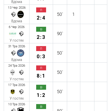
Вдома
13 Чер 2026
п
50`
1
2:4
Вдома
6 Чер 2026
в
90`
2:3
У гостях
31 Тра 2026
п
50`
0:3
Вдома
24 Тра 2026
п
50`
8:1
У гостях
17 Тра 2026
в
50`
1:2
У гостях
10 Тра 2026
в
50`