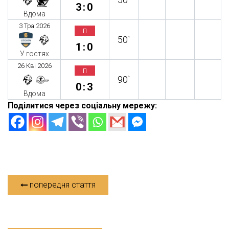
3:0
Вдома
3 Тра 2026
п
50`
1:0
У гостях
26 Кві 2026
п
90`
0:3
Вдома
Поділитися через соціальну мережу:
попередня стаття