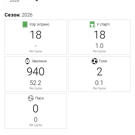
Сезон:
2026
Ігор зіграно
У старті
18
18
-
1.0
Per Game
Per Game
Хвилини
Голи
940
2
52.2
0.1
Per Game
Per Game
Паси
0
0
Per Game