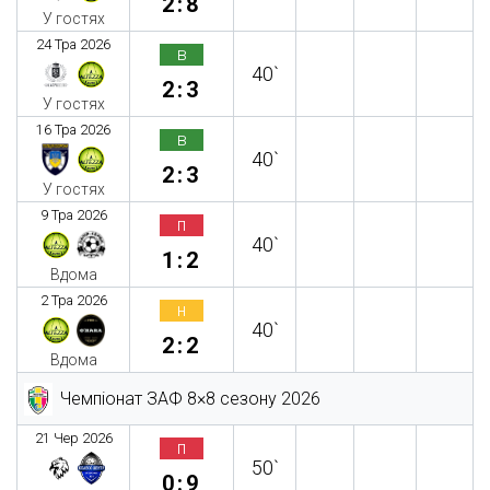
2:8
У гостях
24 Тра 2026
в
40`
2:3
У гостях
16 Тра 2026
в
40`
2:3
У гостях
9 Тра 2026
п
40`
1:2
Вдома
2 Тра 2026
н
40`
2:2
Вдома
Чемпіонат ЗАФ 8×8 сезону 2026
21 Чер 2026
п
50`
0:9