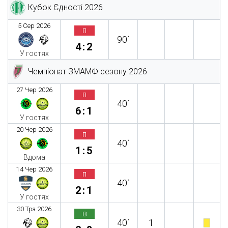
Кубок Єдності 2026
5 Сер 2026
п
90`
4:2
У гостях
Чемпіонат ЗМАМФ сезону 2026
27 Чер 2026
п
40`
6:1
У гостях
20 Чер 2026
п
40`
1:5
Вдома
14 Чер 2026
п
40`
2:1
У гостях
30 Тра 2026
в
40`
1