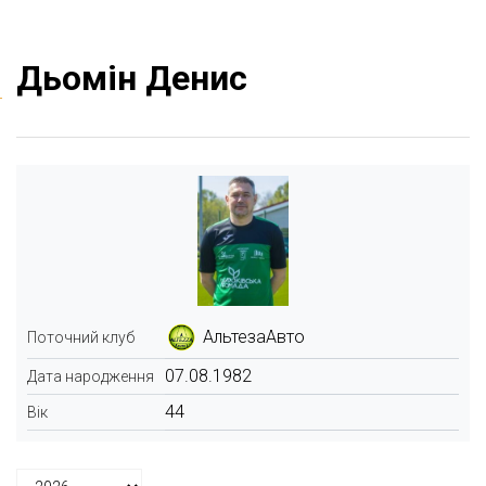
Дьомін Денис
АльтезаАвто
Поточний клуб
07.08.1982
Дата народження
44
Вік